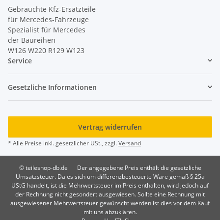
Gebrauchte Kfz-Ersatzteile
für Mercedes-Fahrzeuge
Spezialist für Mercedes
der Baureihen
W126 W220 R129 W123
Service
Gesetzliche Informationen
Vertrag widerrufen
* Alle Preise inkl. gesetzlicher USt., zzgl.
Versand
© teileshop-db.de
Der angegebene Preis enthält die gesetzliche
Umsatzsteuer. Da es sich um differenzbesteuerte Ware gemäß § 25a
UStG handelt, ist die Mehrwertsteuer im Preis enthalten, wird jedoch auf
der Rechnung nicht gesondert ausgewiesen. Sollte eine Rechnung mit
ausgewiesener Mehrwertsteuer gewünscht werden ist dies vor dem Kauf
mit uns abzuklären.