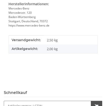
Herstellerinformationen:
Mercedes-Benz
Mercedesstr. 120
Baden-Württemberg
Stuttgart, Deutschland, 70372
https://www.mercedes-benz.de
Produkteigenschaft
Wert
Versandgewicht:
2,50 kg
Artikelgewicht:
2,00
kg
Schnellkauf