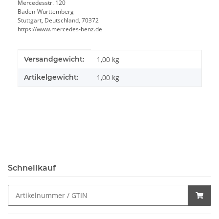
Mercedesstr. 120
Baden-Württemberg
Stuttgart, Deutschland, 70372
https://www.mercedes-benz.de
Produkteigenschaft
Wert
Versandgewicht:
1,00 kg
Artikelgewicht:
1,00
kg
Schnellkauf