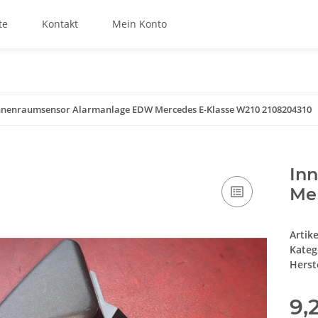
te
Kontakt
Mein Konto
nnenraumsensor Alarmanlage EDW Mercedes E-Klasse W210 2108204310
In
Me
Artik
Kateg
Herste
9,