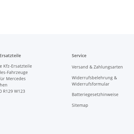
rsatzteile
Service
 Kfz-Ersatzteile
Versand & Zahlungsarten
des-Fahrzeuge
Widerrufsbelehrung &
 für Mercedes
Widerrufsformular
ihen
0 R129 W123
Batteriegesetzhinweise
Sitemap