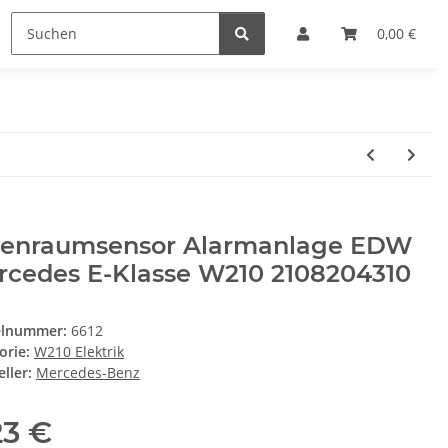
0,00 €
nenraumsensor Alarmanlage EDW
rcedes E-Klasse W210 2108204310
elnummer:
6612
orie:
W210 Elektrik
ller:
Mercedes-Benz
23 €