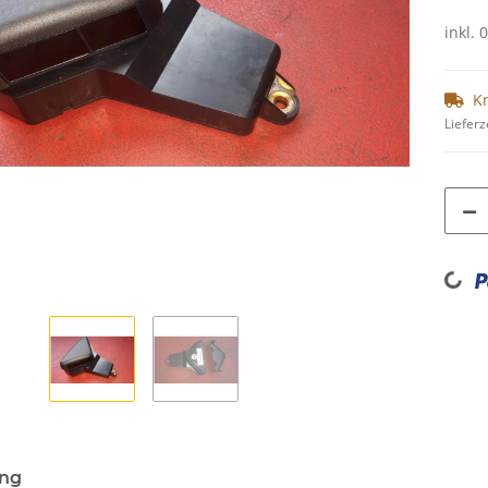
inkl. 
K
Lieferz
Loading...
ung