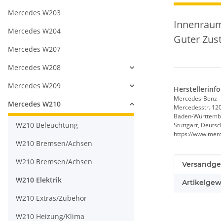
Mercedes W203
Innenraum
Mercedes W204
Guter Zust
Mercedes W207
Mercedes W208
Mercedes W209
Herstellerinf
Mercedes-Benz
Mercedes W210
Mercedesstr. 12
Baden-Württemb
W210 Beleuchtung
Stuttgart, Deuts
https://www.mer
W210 Bremsen/Achsen
W210 Bremsen/Achsen
Produkteig
Wert
Versandge
W210 Elektrik
Artikelgew
W210 Extras/Zubehör
W210 Heizung/Klima