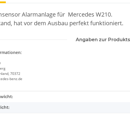
sensor Alarmanlage für Mercedes W210.
and, hat vor dem Ausbau perfekt funktioniert.
Angaben zur Produkts
ormationen:
0
erg
chland, 70372
cedes-benz.de
enschaft
wicht:
icht: