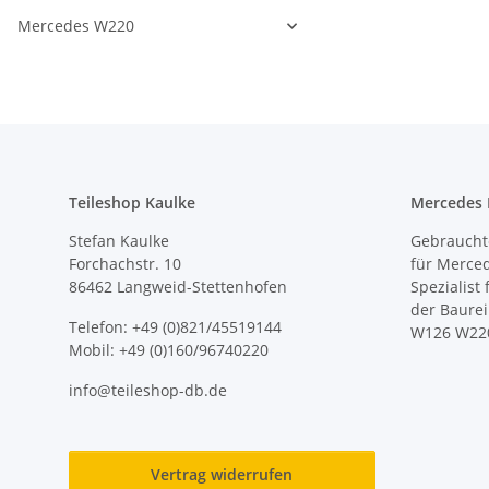
Mercedes W220
Teileshop Kaulke
Mercedes E
Stefan Kaulke
Gebrauchte
Forchachstr. 10
für Merce
86462 Langweid-Stettenhofen
Spezialist
der Baure
Telefon: +49 (0)821/45519144
W126 W22
Mobil: +49 (0)160/96740220
info@teileshop-db.de
Vertrag widerrufen