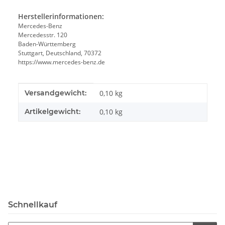
Herstellerinformationen:
Mercedes-Benz
Mercedesstr. 120
Baden-Württemberg
Stuttgart, Deutschland, 70372
https://www.mercedes-benz.de
Produkteigenschaft
Wert
Versandgewicht:
0,10 kg
Artikelgewicht:
0,10
kg
Schnellkauf