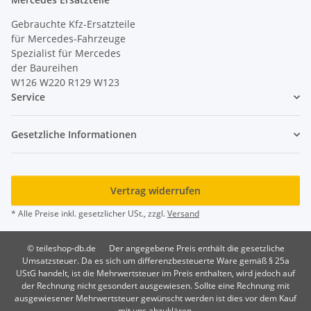
Gebrauchte Kfz-Ersatzteile
für Mercedes-Fahrzeuge
Spezialist für Mercedes
der Baureihen
W126 W220 R129 W123
Service
Gesetzliche Informationen
Vertrag widerrufen
* Alle Preise inkl. gesetzlicher USt., zzgl.
Versand
© teileshop-db.de
Der angegebene Preis enthält die gesetzliche
Umsatzsteuer. Da es sich um differenzbesteuerte Ware gemäß § 25a
UStG handelt, ist die Mehrwertsteuer im Preis enthalten, wird jedoch auf
der Rechnung nicht gesondert ausgewiesen. Sollte eine Rechnung mit
ausgewiesener Mehrwertsteuer gewünscht werden ist dies vor dem Kauf
mit uns abzuklären.