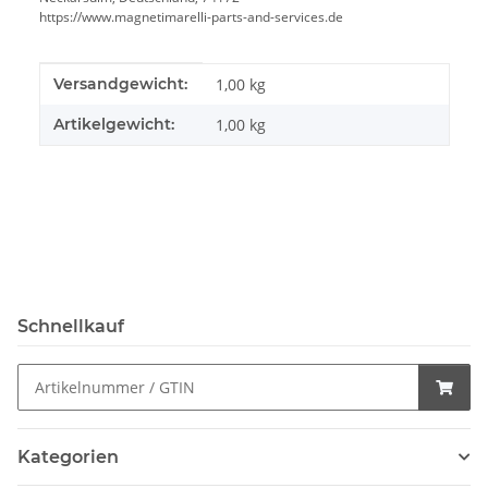
https://www.magnetimarelli-parts-and-services.de
Produkteigenschaft
Wert
Versandgewicht:
1,00 kg
Artikelgewicht:
1,00
kg
Schnellkauf
Kategorien