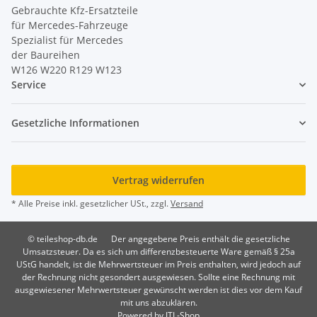
Gebrauchte Kfz-Ersatzteile
für Mercedes-Fahrzeuge
Spezialist für Mercedes
der Baureihen
W126 W220 R129 W123
Service
Gesetzliche Informationen
Vertrag widerrufen
* Alle Preise inkl. gesetzlicher USt., zzgl.
Versand
© teileshop-db.de
Der angegebene Preis enthält die gesetzliche
Umsatzsteuer. Da es sich um differenzbesteuerte Ware gemäß § 25a
UStG handelt, ist die Mehrwertsteuer im Preis enthalten, wird jedoch auf
der Rechnung nicht gesondert ausgewiesen. Sollte eine Rechnung mit
ausgewiesener Mehrwertsteuer gewünscht werden ist dies vor dem Kauf
mit uns abzuklären.
Powered by
JTL-Shop