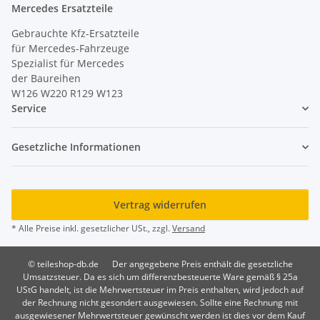
Mercedes Ersatzteile
Gebrauchte Kfz-Ersatzteile
für Mercedes-Fahrzeuge
Spezialist für Mercedes
der Baureihen
W126 W220 R129 W123
Service
Gesetzliche Informationen
Vertrag widerrufen
* Alle Preise inkl. gesetzlicher USt., zzgl.
Versand
© teileshop-db.de
Der angegebene Preis enthält die gesetzliche
Umsatzsteuer. Da es sich um differenzbesteuerte Ware gemäß § 25a
UStG handelt, ist die Mehrwertsteuer im Preis enthalten, wird jedoch auf
der Rechnung nicht gesondert ausgewiesen. Sollte eine Rechnung mit
ausgewiesener Mehrwertsteuer gewünscht werden ist dies vor dem Kauf