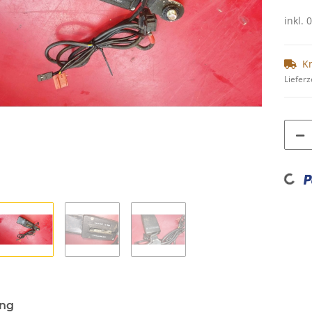
inkl. 
K
Lieferz
Loading...
ung