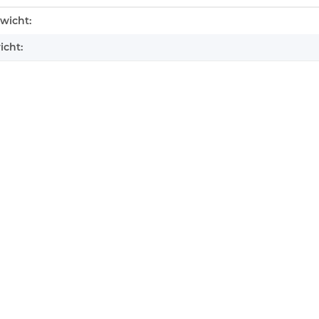
enschaft
wicht:
icht: