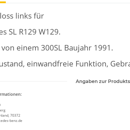
oss links für
es SL R129 W129.
von einem 300SL Baujahr 1991.
ustand, einwandfreie Funktion, Geb
Angaben zur Produkts
ormationen:
0
erg
chland, 70372
cedes-benz.de