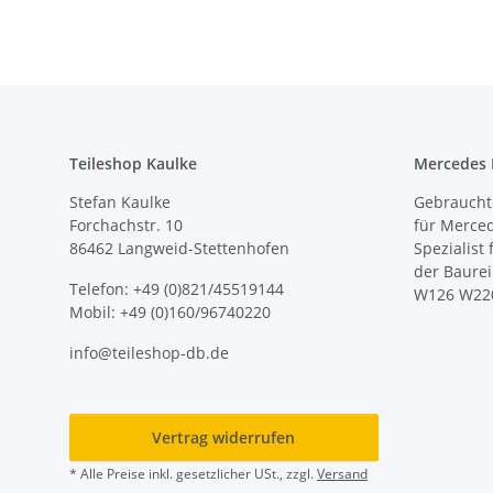
Teileshop Kaulke
Mercedes E
Stefan Kaulke
Gebrauchte
Forchachstr. 10
für Merce
86462 Langweid-Stettenhofen
Spezialist
der Baure
Telefon: +49 (0)821/45519144
W126 W22
Mobil: +49 (0)160/96740220
info@teileshop-db.de
Vertrag widerrufen
* Alle Preise inkl. gesetzlicher USt., zzgl.
Versand