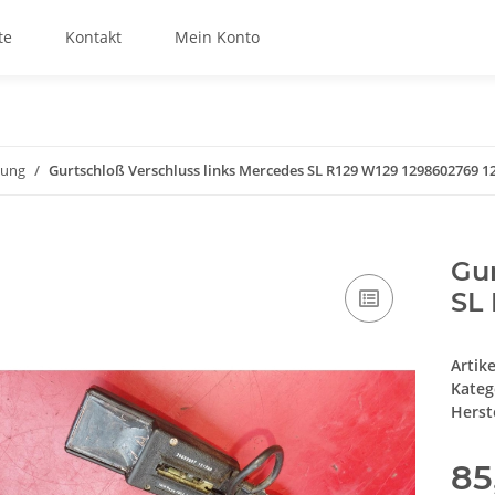
te
Kontakt
Mein Konto
tung
Gurtschloß Verschluss links Mercedes SL R129 W129 1298602769 1
Gur
SL
Artik
Kateg
Herste
85