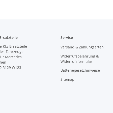
rsatzteile
Service
 Kfz-Ersatzteile
Versand & Zahlungsarten
des-Fahrzeuge
Widerrufsbelehrung &
 für Mercedes
Widerrufsformular
ihen
0 R129 W123
Batteriegesetzhinweise
Sitemap