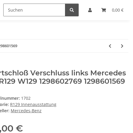
0,00 €
298601569
tschloß Verschluss links Mercedes
 R129 W129 1298602769 1298601569
elnummer:
1702
orie:
R129 Innenausstattung
ller:
Mercedes-Benz
,00 €