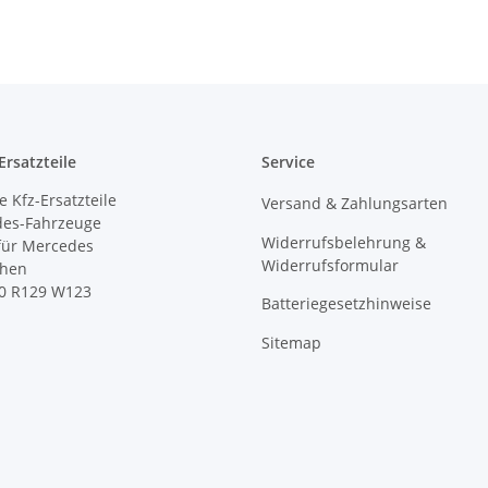
rsatzteile
Service
 Kfz-Ersatzteile
Versand & Zahlungsarten
des-Fahrzeuge
Widerrufsbelehrung &
 für Mercedes
Widerrufsformular
ihen
0 R129 W123
Batteriegesetzhinweise
Sitemap