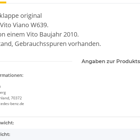
klappe original
Vito Viano W639.
n einem Vito Baujahr 2010.
tand, Gebrauchsspuren vorhanden.
Angaben zur Produkts
ormationen:
0
erg
chland, 70372
cedes-benz.de
enschaft
wicht:
icht: