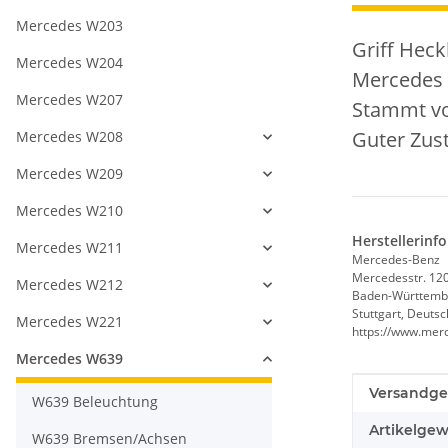
Mercedes W203
Griff Heck
Mercedes W204
Mercedes 
Mercedes W207
Stammt vo
Guter Zus
Mercedes W208
Mercedes W209
Mercedes W210
Herstellerinf
Mercedes W211
Mercedes-Benz
Mercedesstr. 12
Mercedes W212
Baden-Württemb
Stuttgart, Deuts
Mercedes W221
https://www.mer
Mercedes W639
Produkteig
Wert
Versandge
W639 Beleuchtung
Artikelgew
W639 Bremsen/Achsen