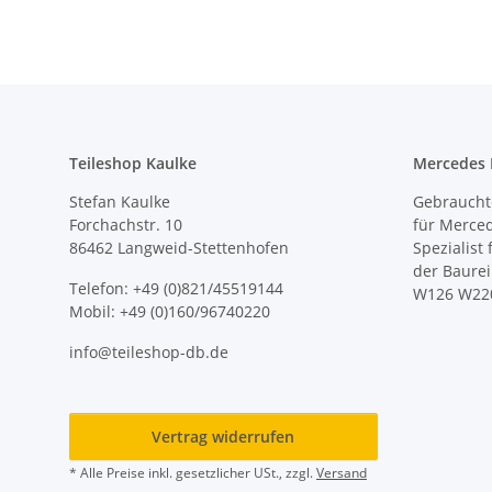
Teileshop Kaulke
Mercedes E
Stefan Kaulke
Gebrauchte
Forchachstr. 10
für Merce
86462 Langweid-Stettenhofen
Spezialist
der Baure
Telefon: +49 (0)821/45519144
W126 W22
Mobil: +49 (0)160/96740220
info@teileshop-db.de
Vertrag widerrufen
* Alle Preise inkl. gesetzlicher USt., zzgl.
Versand