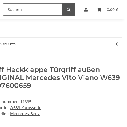
0,00 €
397600659
ff Heckklappe Türgriff außen
IGINAL Mercedes Vito Viano W639
97600659
elnummer:
11895
orie:
W639 Karosserie
ller:
Mercedes-Benz