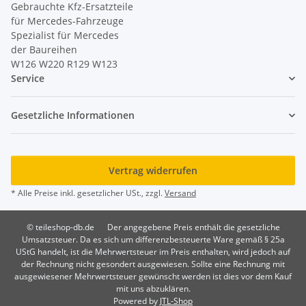
Gebrauchte Kfz-Ersatzteile
für Mercedes-Fahrzeuge
Spezialist für Mercedes
der Baureihen
W126 W220 R129 W123
Service
Gesetzliche Informationen
Vertrag widerrufen
* Alle Preise inkl. gesetzlicher USt., zzgl.
Versand
© teileshop-db.de
Der angegebene Preis enthält die gesetzliche
Umsatzsteuer. Da es sich um differenzbesteuerte Ware gemäß § 25a
UStG handelt, ist die Mehrwertsteuer im Preis enthalten, wird jedoch auf
der Rechnung nicht gesondert ausgewiesen. Sollte eine Rechnung mit
ausgewiesener Mehrwertsteuer gewünscht werden ist dies vor dem Kauf
mit uns abzuklären.
Powered by
JTL-Shop