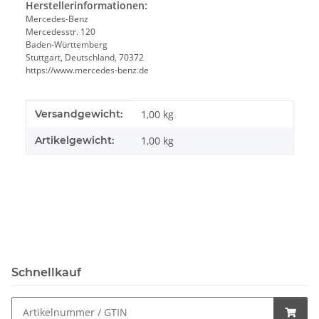
Herstellerinformationen:
Mercedes-Benz
Mercedesstr. 120
Baden-Württemberg
Stuttgart, Deutschland, 70372
https://www.mercedes-benz.de
Produkteigenschaft
Wert
Versandgewicht:
1,00 kg
Artikelgewicht:
1,00
kg
Schnellkauf