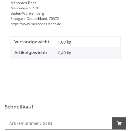
Mercedes-Benz
Mercedesstr. 120
Baden-Württemberg
Stuttgart, Deutschland, 70372
https://www.mercedes-benz.de
Produkteigenschaft
Wert
Versandgewicht:
1,00 kg
Artikelgewicht:
0,40
kg
Schnellkauf