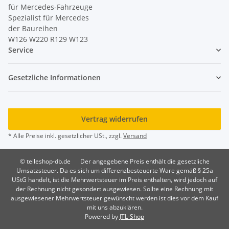
für Mercedes-Fahrzeuge
Spezialist für Mercedes
der Baureihen
W126 W220 R129 W123
Service
Gesetzliche Informationen
Vertrag widerrufen
* Alle Preise inkl. gesetzlicher USt., zzgl.
Versand
© teileshop-db.de
Der angegebene Preis enthält die gesetzliche
Umsatzsteuer. Da es sich um differenzbesteuerte Ware gemäß § 25a
UStG handelt, ist die Mehrwertsteuer im Preis enthalten, wird jedoch auf
der Rechnung nicht gesondert ausgewiesen. Sollte eine Rechnung mit
ausgewiesener Mehrwertsteuer gewünscht werden ist dies vor dem Kauf
mit uns abzuklären.
Powered by
JTL-Shop