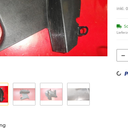
inkl. 
So
Lieferz
Loading...
ung