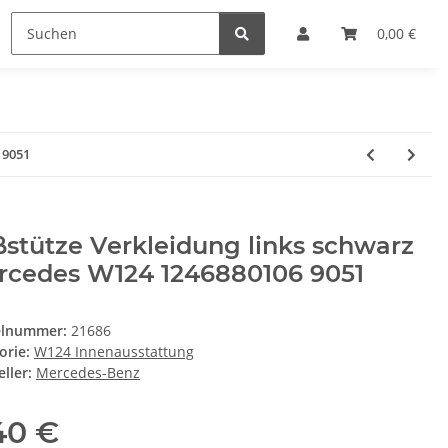
0,00 €
 9051
stütze Verkleidung links schwarz
rcedes W124 1246880106 9051
elnummer:
21686
orie:
W124 Innenausstattung
ller:
Mercedes-Benz
40 €