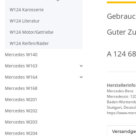
W124 Karosserie
Gebrauc
W124 Literatur
Guter Zu
W124 Motor/Getriebe
W124 Reifen/Räder
A 124 6
Mercedes W140
Mercedes W163
Mercedes W164
Herstellerinf
Mercedes W168
Mercedes-Benz
Mercedesstr. 12
Mercedes W201
Baden-Württemb
Stuttgart, Deuts
Mercedes W202
https://www.mer
Mercedes W203
Produkteig
Wert
Versandge
Mercedes W204