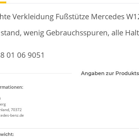
hte Verkleidung Fußstütze Mercedes W1
stand, wenig Gebrauchsspuren, alle Halt
88 01 06 9051
Angaben zur Produkts
ormationen:
0
erg
chland, 70372
cedes-benz.de
enschaft
wicht: