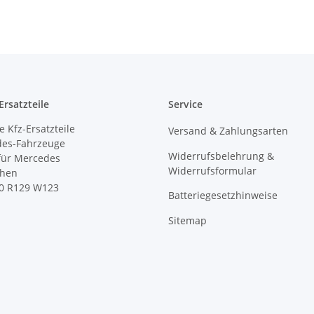
rsatzteile
Service
 Kfz-Ersatzteile
Versand & Zahlungsarten
des-Fahrzeuge
Widerrufsbelehrung &
 für Mercedes
Widerrufsformular
ihen
0 R129 W123
Batteriegesetzhinweise
Sitemap