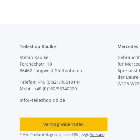
Teileshop Kaulke
Mercedes E
Stefan Kaulke
Gebrauchte
Forchachstr. 10
für Merce
86462 Langweid-Stettenhofen
Spezialist
der Baure
Telefon: +49 (0)821/45519144
W126 W22
Mobil: +49 (0)160/96740220
info@teileshop-db.de
Vertrag widerrufen
* Alle Preise inkl. gesetzlicher USt., zzgl.
Versand