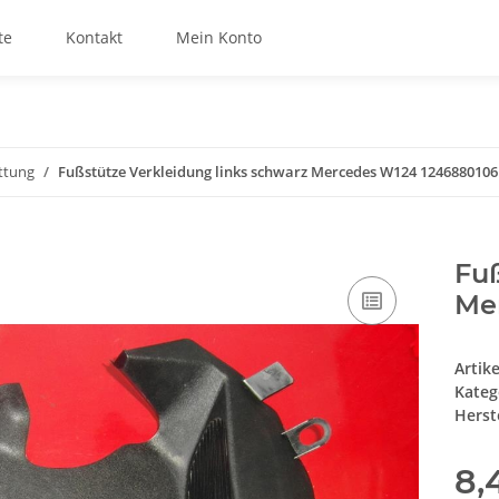
te
Kontakt
Mein Konto
ttung
Fußstütze Verkleidung links schwarz Mercedes W124 1246880106
Fuß
Me
Artik
Kateg
Herste
8,