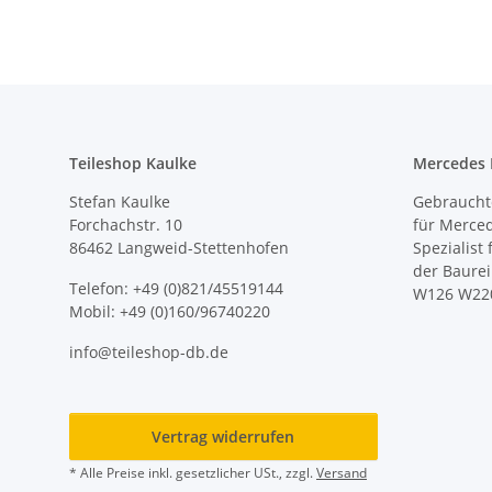
Teileshop Kaulke
Mercedes E
Stefan Kaulke
Gebrauchte
Forchachstr. 10
für Merce
86462 Langweid-Stettenhofen
Spezialist
der Baure
Telefon: +49 (0)821/45519144
W126 W22
Mobil: +49 (0)160/96740220
info@teileshop-db.de
Vertrag widerrufen
* Alle Preise inkl. gesetzlicher USt., zzgl.
Versand