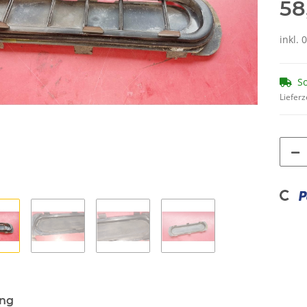
58
inkl. 
So
Lieferz
Loading...
ung