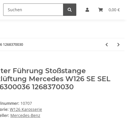
0,00 €
36 1268370030
lter Führung Stoßstange
tlüftung Mercedes W126 SE SEL
66300036 1268370030
elnummer:
10707
orie:
W126 Karosserie
ller:
Mercedes-Benz