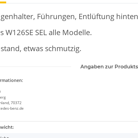
genhalter, Führungen, Entlüftung hinten 
 W126SE SEL alle Modelle.
stand, etwas schmutzig.
Angaben zur Produkts
ormationen:
0
erg
chland, 70372
cedes-benz.de
enschaft
wicht: