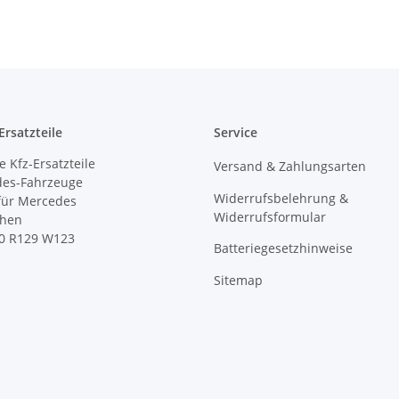
rsatzteile
Service
 Kfz-Ersatzteile
Versand & Zahlungsarten
des-Fahrzeuge
Widerrufsbelehrung &
 für Mercedes
Widerrufsformular
ihen
0 R129 W123
Batteriegesetzhinweise
Sitemap