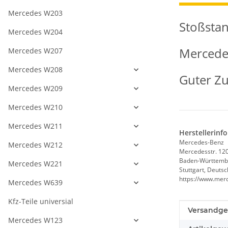
Mercedes W203
Stoßstan
Mercedes W204
Mercedes
Mercedes W207
Mercedes W208
Guter Zu
Mercedes W209
Mercedes W210
Mercedes W211
Herstellerinf
Mercedes-Benz
Mercedes W212
Mercedesstr. 12
Baden-Württemb
Mercedes W221
Stuttgart, Deuts
https://www.mer
Mercedes W639
Kfz-Teile universial
Produkteig
Wert
Versandge
Mercedes W123