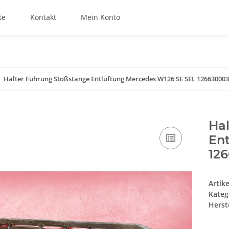
te
Kontakt
Mein Konto
Halter Führung Stoßstange Entlüftung Mercedes W126 SE SEL 12663000
Ha
En
12
Artik
Kateg
Herste