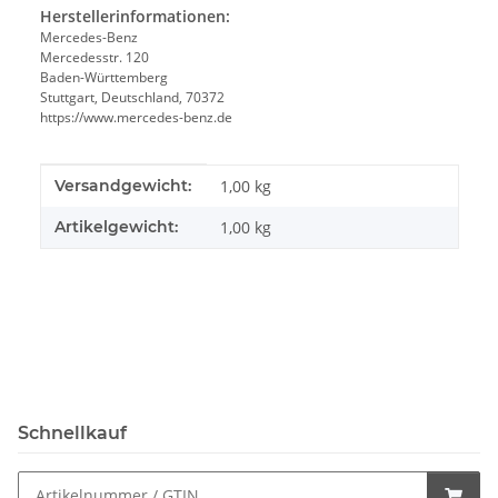
Herstellerinformationen:
Mercedes-Benz
Mercedesstr. 120
Baden-Württemberg
Stuttgart, Deutschland, 70372
https://www.mercedes-benz.de
Produkteigenschaft
Wert
Versandgewicht:
1,00 kg
Artikelgewicht:
1,00
kg
Schnellkauf