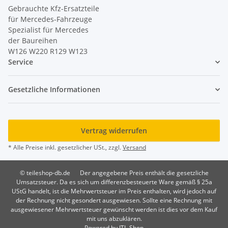
Gebrauchte Kfz-Ersatzteile
für Mercedes-Fahrzeuge
Spezialist für Mercedes
der Baureihen
W126 W220 R129 W123
Service
Gesetzliche Informationen
Vertrag widerrufen
* Alle Preise inkl. gesetzlicher USt., zzgl.
Versand
© teileshop-db.de
Der angegebene Preis enthält die gesetzliche
Umsatzsteuer. Da es sich um differenzbesteuerte Ware gemäß § 25a
UStG handelt, ist die Mehrwertsteuer im Preis enthalten, wird jedoch auf
der Rechnung nicht gesondert ausgewiesen. Sollte eine Rechnung mit
ausgewiesener Mehrwertsteuer gewünscht werden ist dies vor dem Kauf
mit uns abzuklären.
Powered by
JTL-Shop