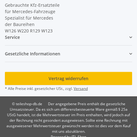
Gebrauchte Kfz-Ersatzteile
für Mercedes-Fahrzeuge
Spezialist für Mercedes
der Baureihen
W126 W220 R129 W123
Service
Gesetzliche Informationen
Vertrag widerrufen
* Alle Preise inkl. gesetzlicher USt., zzgl.
Versand
© teileshop-db.de
Der angegebene Preis enthält die gesetzliche
Umsatzsteuer. Da es sich um differenzbesteuerte Ware gemäß § 25a
UStG handelt, ist die Mehrwertsteuer im Preis enthalten, wird jedoch auf
der Rechnung nicht gesondert ausgewiesen. Sollte eine Rechnung mit
ausgewiesener Mehrwertsteuer gewünscht werden ist dies vor dem Kauf
mit uns abzuklären.
Powered by
JTL-Shop