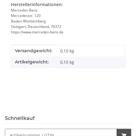
Herstellerinformationen:
Mercedes-Benz
Mercedesstr. 120
Baden-Württemberg
Stuttgart, Deutschland, 70372
https://www.mercedes-benz.de
Produkteigenschaft
Wert
Versandgewicht:
0,10 kg
Artikelgewicht:
0,10
kg
Schnellkauf