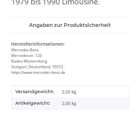
1979 bis 1990 Limousine.
Angaben zur Produktsicherheit
Herstellerinformationen:
Mercedes-Benz
Mercedesstr. 120
Baden-Württemberg
Stuttgart, Deutschland, 70372
https://www.mercedes-benz.de
Produkteigenschaft
Wert
Versandgewicht:
2,50 kg
Artikelgewicht:
2,00
kg