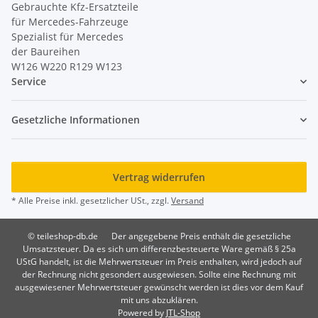
Gebrauchte Kfz-Ersatzteile
für Mercedes-Fahrzeuge
Spezialist für Mercedes
der Baureihen
W126 W220 R129 W123
Service
Gesetzliche Informationen
Vertrag widerrufen
* Alle Preise inkl. gesetzlicher USt., zzgl.
Versand
© teileshop-db.de
Der angegebene Preis enthält die gesetzliche
Umsatzsteuer. Da es sich um differenzbesteuerte Ware gemäß § 25a
UStG handelt, ist die Mehrwertsteuer im Preis enthalten, wird jedoch auf
der Rechnung nicht gesondert ausgewiesen. Sollte eine Rechnung mit
ausgewiesener Mehrwertsteuer gewünscht werden ist dies vor dem Kauf
mit uns abzuklären.
Powered by
JTL-Shop