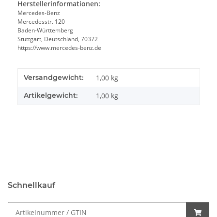
Herstellerinformationen:
Mercedes-Benz
Mercedesstr. 120
Baden-Württemberg
Stuttgart, Deutschland, 70372
https://www.mercedes-benz.de
Produkteigenschaft
Wert
Versandgewicht:
1,00 kg
Artikelgewicht:
1,00
kg
Schnellkauf