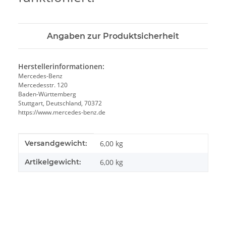
Angaben zur Produktsicherheit
Herstellerinformationen:
Mercedes-Benz
Mercedesstr. 120
Baden-Württemberg
Stuttgart, Deutschland, 70372
https://www.mercedes-benz.de
Produkteigenschaft
Wert
Versandgewicht:
6,00 kg
Artikelgewicht:
6,00
kg