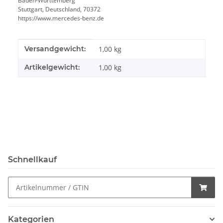
Baden-Württemberg
Stuttgart, Deutschland, 70372
https://www.mercedes-benz.de
Produkteigenschaft
Wert
Versandgewicht:
1,00 kg
Artikelgewicht:
1,00
kg
Schnellkauf
Kategorien