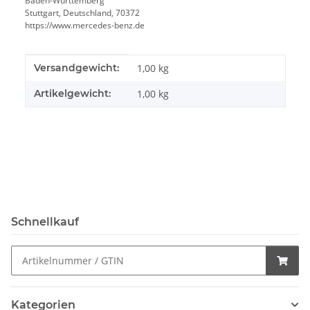
Baden-Württemberg
Stuttgart, Deutschland, 70372
https://www.mercedes-benz.de
Produkteigenschaft
Wert
Versandgewicht:
1,00 kg
Artikelgewicht:
1,00
kg
Schnellkauf
Kategorien