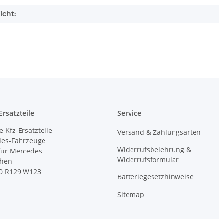
icht:
rsatzteile
Service
 Kfz-Ersatzteile
Versand & Zahlungsarten
des-Fahrzeuge
Widerrufsbelehrung &
 für Mercedes
Widerrufsformular
ihen
0 R129 W123
Batteriegesetzhinweise
Sitemap