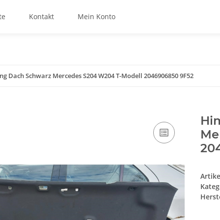
te
Kontakt
Mein Konto
ng Dach Schwarz Mercedes S204 W204 T-Modell 2046906850 9F52
Hi
Me
20
Artik
Kateg
Herste