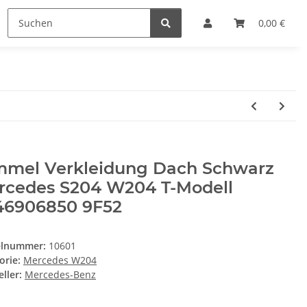
0,00 €
mmel Verkleidung Dach Schwarz
rcedes S204 W204 T-Modell
46906850 9F52
elnummer:
10601
orie:
Mercedes W204
ller:
Mercedes-Benz