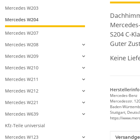
Mercedes W203
Dachhimme
Mercedes W204
Mercedes
Mercedes W207
S204 C-Kla
Guter Zus
Mercedes W208
Mercedes W209
Keine Lie
Mercedes W210
Mercedes W211
Herstellerinf
Mercedes W212
Mercedes-Benz
Mercedesstr. 12
Mercedes W221
Baden-Württemb
Stuttgart, Deuts
Mercedes W639
https://www.mer
Kfz-Teile universial
Produkteig
Wert
Mercedes W123
Versandge