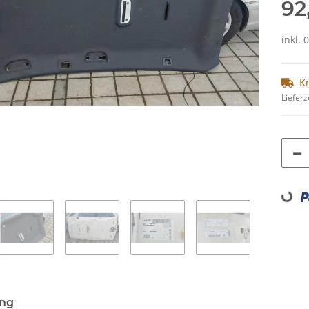
92
inkl. 
K
Lieferz
Loading...
ung