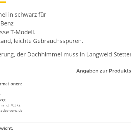
l in schwarz für
-Benz
sse T-Modell.
tand, leichte Gebrauchsspuren.
ferung, der Dachhimmel muss in Langweid-Stette
Angaben zur Produkts
ormationen:
0
erg
chland, 70372
cedes-benz.de
enschaft
wicht: