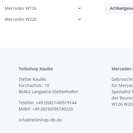
Mercedes W126
Artikelgew
Mercedes W220
Teileshop Kaulke
Mercedes E
Stefan Kaulke
Gebrauchte
Forchachstr. 10
für Merce
86462 Langweid-Stettenhofen
Spezialist
der Baure
Telefon: +49 (0)821/45519144
W126 W22
Mobil: +49 (0)160/96740220
info@teileshop-db.de