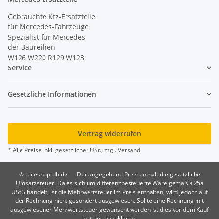
Gebrauchte Kfz-Ersatzteile
für Mercedes-Fahrzeuge
Spezialist für Mercedes
der Baureihen
W126 W220 R129 W123
Service
Gesetzliche Informationen
Vertrag widerrufen
* Alle Preise inkl. gesetzlicher USt., zzgl.
Versand
© teileshop-db.de
Der angegebene Preis enthält die gesetzliche
Umsatzsteuer. Da es sich um differenzbesteuerte Ware gemäß § 25a
UStG handelt, ist die Mehrwertsteuer im Preis enthalten, wird jedoch auf
der Rechnung nicht gesondert ausgewiesen. Sollte eine Rechnung mit
ausgewiesener Mehrwertsteuer gewünscht werden ist dies vor dem Kauf
mit uns abzuklären.