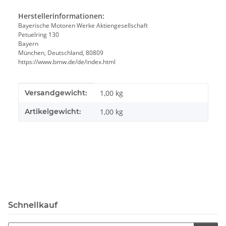
Herstellerinformationen:
Bayerische Motoren Werke Aktiengesellschaft
Petuelring 130
Bayern
München, Deutschland, 80809
https://www.bmw.de/de/index.html
Produkteigenschaft
Wert
Versandgewicht:
1,00 kg
Artikelgewicht:
1,00
kg
Schnellkauf