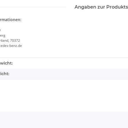
Angaben zur Produkts
ormationen:
0
erg
chland, 70372
cedes-benz.de
enschaft
wicht:
icht: