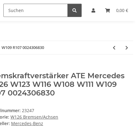
0,00 €
 W109 R107 0024306830
emskraftverstärker ATE Mercedes
26 W123 W116 W108 W111 W109
07 0024306830
elnummer:
23247
orie:
W126 Bremsen/Achsen
ller:
Mercedes-Benz