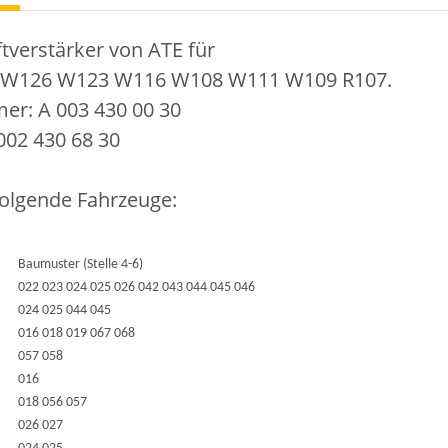
tverstärker von ATE für
 W126 W123 W116 W108 W111 W109 R107.
er: A 003 430 00 30
 002 430 68 30
folgende Fahrzeuge:
Baumuster (Stelle 4-6)
022 023 024 025 026 042 043 044 045 046
024 025 044 045
016 018 019 067 068
057 058
016
018 056 057
026 027