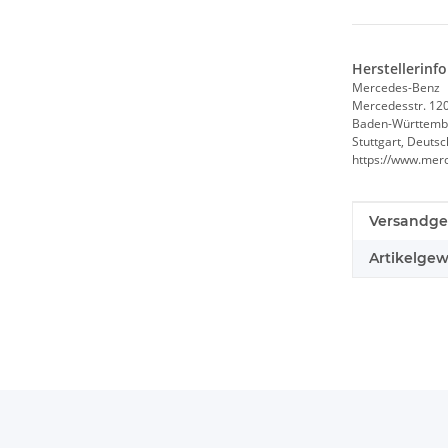
Herstellerinf
Mercedes-Benz
Mercedesstr. 12
Baden-Württemb
Stuttgart, Deuts
https://www.mer
Produkteig
Wert
Versandge
Artikelgew