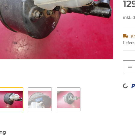
12
inkl. 
K
Lieferz
Loading...
ung