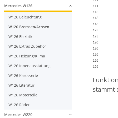
111
Mercedes W126
111
113
W126 Beleuchtung
116
116
W126 Bremsen/Achsen
123
W126 Elektrik
123
126
W126 Extras Zubehör
126
126
W126 Heizung/Klima
126
W126 Innenausstattung
126
W126 Karosserie
Funktion
W126 Literatur
stammt a
W126 Motorteile
W126 Räder
Mercedes W220