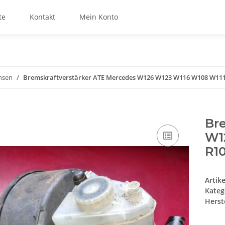
te
Kontakt
Mein Konto
hsen
Bremskraftverstärker ATE Mercedes W126 W123 W116 W108 W111
Br
W1
R1
Artik
Kateg
Herste