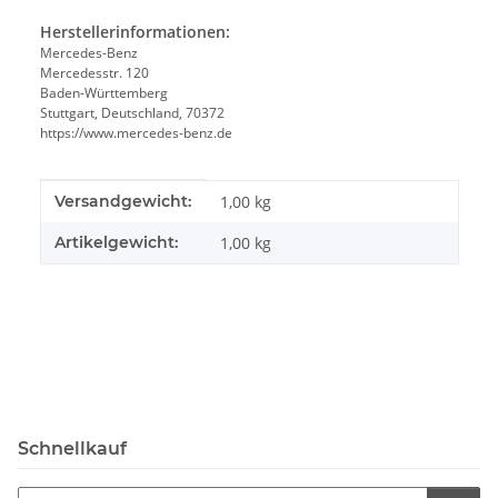
Herstellerinformationen:
Mercedes-Benz
Mercedesstr. 120
Baden-Württemberg
Stuttgart, Deutschland, 70372
https://www.mercedes-benz.de
Produkteigenschaft
Wert
Versandgewicht:
1,00 kg
Artikelgewicht:
1,00
kg
Schnellkauf