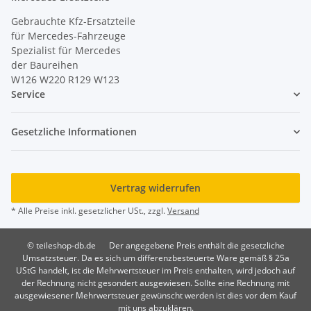
Gebrauchte Kfz-Ersatzteile
für Mercedes-Fahrzeuge
Spezialist für Mercedes
der Baureihen
W126 W220 R129 W123
Service
Gesetzliche Informationen
Vertrag widerrufen
* Alle Preise inkl. gesetzlicher USt., zzgl.
Versand
© teileshop-db.de
Der angegebene Preis enthält die gesetzliche
Umsatzsteuer. Da es sich um differenzbesteuerte Ware gemäß § 25a
UStG handelt, ist die Mehrwertsteuer im Preis enthalten, wird jedoch auf
der Rechnung nicht gesondert ausgewiesen. Sollte eine Rechnung mit
ausgewiesener Mehrwertsteuer gewünscht werden ist dies vor dem Kauf
mit uns abzuklären.