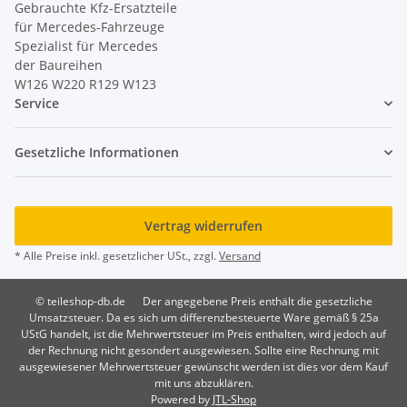
Gebrauchte Kfz-Ersatzteile
für Mercedes-Fahrzeuge
Spezialist für Mercedes
der Baureihen
W126 W220 R129 W123
Service
Gesetzliche Informationen
Vertrag widerrufen
* Alle Preise inkl. gesetzlicher USt., zzgl.
Versand
© teileshop-db.de
Der angegebene Preis enthält die gesetzliche
Umsatzsteuer. Da es sich um differenzbesteuerte Ware gemäß § 25a
UStG handelt, ist die Mehrwertsteuer im Preis enthalten, wird jedoch auf
der Rechnung nicht gesondert ausgewiesen. Sollte eine Rechnung mit
ausgewiesener Mehrwertsteuer gewünscht werden ist dies vor dem Kauf
mit uns abzuklären.
Powered by
JTL-Shop