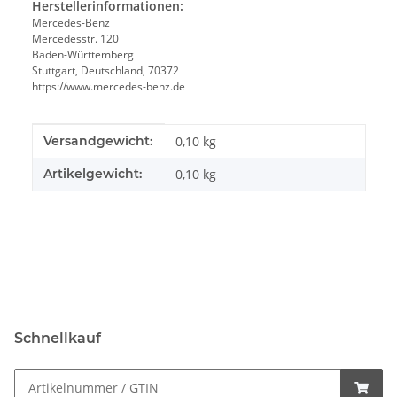
Herstellerinformationen:
Mercedes-Benz
Mercedesstr. 120
Baden-Württemberg
Stuttgart, Deutschland, 70372
https://www.mercedes-benz.de
Produkteigenschaft
Wert
Versandgewicht:
0,10 kg
Artikelgewicht:
0,10
kg
Schnellkauf