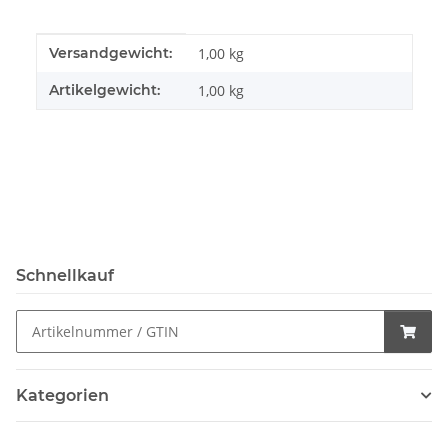
Produkteigenschaft
Wert
Versandgewicht:
1,00 kg
Artikelgewicht:
1,00
kg
Schnellkauf
Kategorien