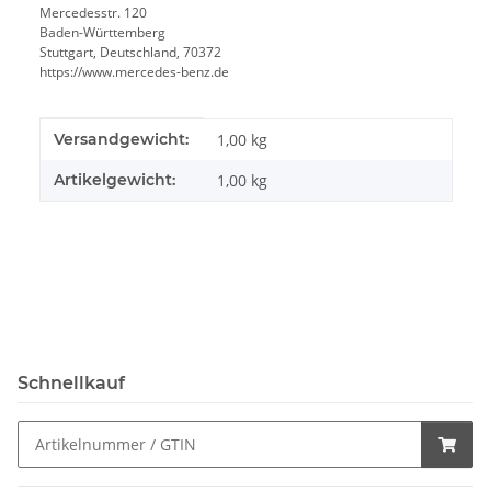
Mercedesstr. 120
Baden-Württemberg
Stuttgart, Deutschland, 70372
https://www.mercedes-benz.de
Produkteigenschaft
Wert
Versandgewicht:
1,00 kg
Artikelgewicht:
1,00
kg
Schnellkauf