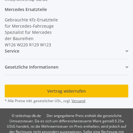
Mercedes Ersatzteile
Gebrauchte Kfz-Ersatzteile
für Mercedes-Fahrzeuge
Spezialist für Mercedes
der Baureihen
W126 W220 R129 W123
Service
Gesetzliche Informationen
Vertrag widerrufen
* Alle Preise inkl. gesetzlicher USt., zzgl.
Versand
© teileshop-db.de
Der angegebene Preis enthält die gesetzliche
Umsatzsteuer. Da es sich um differenzbesteuerte Ware gemäß § 25a
UStG handelt, ist die Mehrwertsteuer im Preis enthalten, wird jedoch auf
der Rechnung nicht gesondert ausgewiesen. Sollte eine Rechnung mit