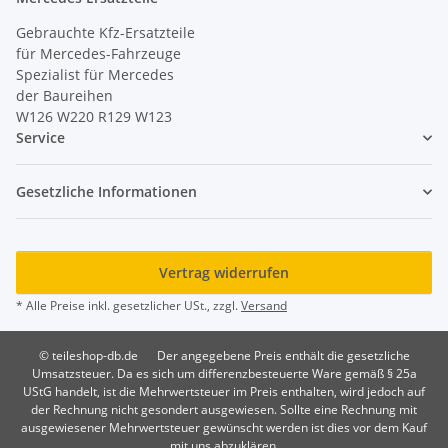
Gebrauchte Kfz-Ersatzteile
für Mercedes-Fahrzeuge
Spezialist für Mercedes
der Baureihen
W126 W220 R129 W123
Service
Gesetzliche Informationen
Vertrag widerrufen
* Alle Preise inkl. gesetzlicher USt., zzgl.
Versand
© teileshop-db.de
Der angegebene Preis enthält die gesetzliche
Umsatzsteuer. Da es sich um differenzbesteuerte Ware gemäß § 25a
UStG handelt, ist die Mehrwertsteuer im Preis enthalten, wird jedoch auf
der Rechnung nicht gesondert ausgewiesen. Sollte eine Rechnung mit
ausgewiesener Mehrwertsteuer gewünscht werden ist dies vor dem Kauf
mit uns abzuklären.