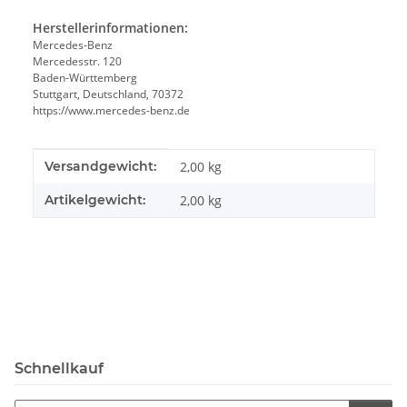
Herstellerinformationen:
Mercedes-Benz
Mercedesstr. 120
Baden-Württemberg
Stuttgart, Deutschland, 70372
https://www.mercedes-benz.de
Produkteigenschaft
Wert
Versandgewicht:
2,00 kg
Artikelgewicht:
2,00
kg
Schnellkauf