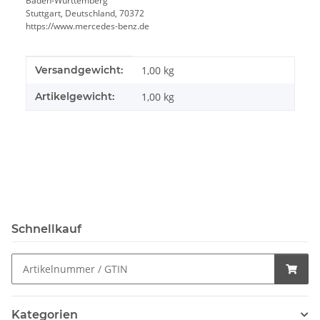
Baden-Württemberg
Stuttgart, Deutschland, 70372
https://www.mercedes-benz.de
Produkteigenschaft
Wert
Versandgewicht:
1,00 kg
Artikelgewicht:
1,00
kg
Schnellkauf
Kategorien