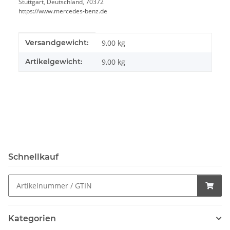
Stuttgart, Deutschland, 70372
https://www.mercedes-benz.de
Produkteigenschaft
Wert
Versandgewicht:
9,00 kg
Artikelgewicht:
9,00
kg
Schnellkauf
Kategorien