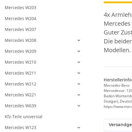
Mercedes W203
4x Armlehn
Mercedes W204
Mercedes 
Mercedes W207
Guter Zus
Die beide
Mercedes W208
Modellen.
Mercedes W209
Mercedes W210
Mercedes W211
Herstellerinf
Mercedes W212
Mercedes-Benz
Mercedesstr. 12
Mercedes W221
Baden-Württemb
Stuttgart, Deuts
Mercedes W639
https://www.mer
Kfz-Teile universial
Produkteig
Wert
Versandge
Mercedes W123