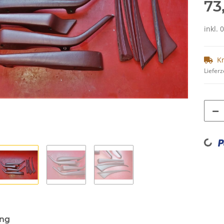
73
inkl. 
K
Lieferz
Loading...
ung