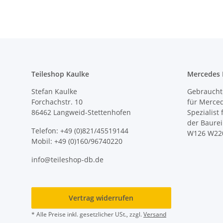
Teileshop Kaulke
Mercedes E
Stefan Kaulke
Gebrauchte
Forchachstr. 10
für Merce
86462 Langweid-Stettenhofen
Spezialist
der Baure
Telefon: +49 (0)821/45519144
W126 W22
Mobil: +49 (0)160/96740220
info@teileshop-db.de
Vertrag widerrufen
* Alle Preise inkl. gesetzlicher USt., zzgl.
Versand