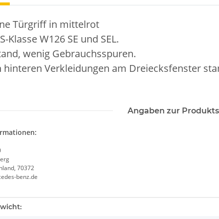
e Türgriff in mittelrot
S-Klasse W126 SE und SEL.
tand, wenig Gebrauchsspuren.
n hinteren Verkleidungen am Dreiecksfenster sta
Angaben zur Produkts
ormationen:
0
erg
chland, 70372
cedes-benz.de
enschaft
wicht: