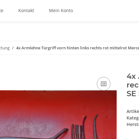
te
Kontakt
Mein Konto
ttung
4x Armlehne Türgriff vorn hinten links rechts rot mittelrot Mer
4x 
rec
SE
Artik
Kateg
Herste