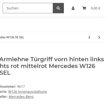
0,00 €
cedes W126 SE SEL
Armlehne Türgriff vorn hinten links
hts rot mittelrot Mercedes W126
 SEL
elnummer:
9617
orie:
W126 Innenausstattung
ller:
Mercedes-Benz