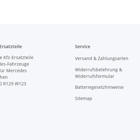
rsatzteile
Service
 Kfz-Ersatzteile
Versand & Zahlungsarten
des-Fahrzeuge
Widerrufsbelehrung &
 für Mercedes
Widerrufsformular
ihen
0 R129 W123
Batteriegesetzhinweise
Sitemap