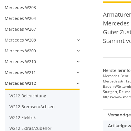
Mercedes W203
Armaturen
Mercedes W204
Mercedes 
Mercedes W207
Guter Zus
Stammt vo
Mercedes W208
Mercedes W209
Mercedes W210
Herstellerinf
Mercedes W211
Mercedes-Benz
Mercedesstr. 12
Mercedes W212
Baden-Württemb
Stuttgart, Deuts
W212 Beleuchtung
https://www.mer
W212 Bremsen/Achsen
Produkteig
Wert
Versandge
W212 Elektrik
Artikelgew
W212 Extras/Zubehör