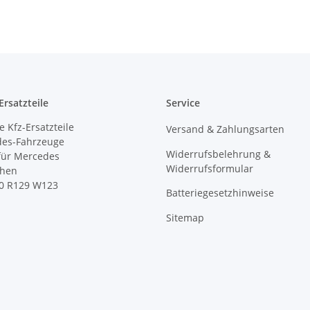
rsatzteile
Service
 Kfz-Ersatzteile
Versand & Zahlungsarten
des-Fahrzeuge
Widerrufsbelehrung &
 für Mercedes
Widerrufsformular
ihen
0 R129 W123
Batteriegesetzhinweise
Sitemap