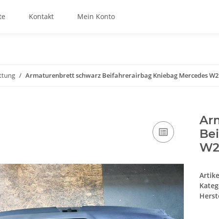
te
Kontakt
Mein Konto
ttung
Armaturenbrett schwarz Beifahrerairbag Kniebag Mercedes W2
Ar
Be
W2
Artik
Kateg
Herste