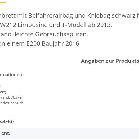
brett mit Beifahrerairbag und Kniebag schwarz 
W212 Limousine und T-Modell ab 2013.
tand, leichte Gebrauchsspuren.
n einem E200 Baujahr 2016
Angaben zur Produkts
ormationen:
0
erg
chland, 70372
cedes-benz.de
enschaft
wicht:
icht: