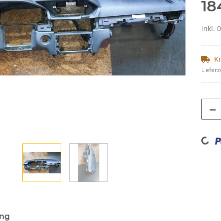
18
inkl. 
K
Lieferz
Loading...
ung