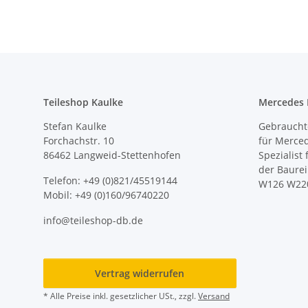
Teileshop Kaulke
Mercedes E
Stefan Kaulke
Gebrauchte
Forchachstr. 10
für Merce
86462 Langweid-Stettenhofen
Spezialist
der Baure
Telefon: +49 (0)821/45519144
W126 W22
Mobil: +49 (0)160/96740220
info@teileshop-db.de
Vertrag widerrufen
* Alle Preise inkl. gesetzlicher USt., zzgl.
Versand