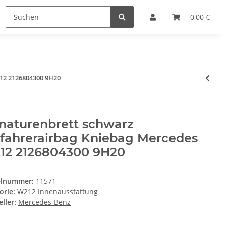
0,00 €
12 2126804300 9H20
maturenbrett schwarz
ifahrerairbag Kniebag Mercedes
12 2126804300 9H20
elnummer:
11571
orie:
W212 Innenausstattung
ller:
Mercedes-Benz