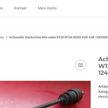
te
Kontakt
Mein Konto
sen
Achswelle Steckachse Mercedes R129 W124 W202 ASD ASR 1293504
Ac
W1
12
Artik
Kateg
Herste