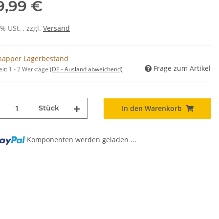
9,99 €
0% USt. , zzgl.
Versand
napper Lagerbestand
Frage zum Artikel
eit:
1 - 2 Werktage
(DE - Ausland abweichend)
Stück
In den Warenkorb
ng...
Komponenten werden geladen ...