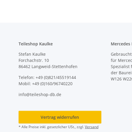
Teileshop Kaulke
Mercedes E
Stefan Kaulke
Gebrauchte
Forchachstr. 10
für Merce
86462 Langweid-Stettenhofen
Spezialist
der Baure
Telefon: +49 (0)821/45519144
W126 W22
Mobil: +49 (0)160/96740220
info@teileshop-db.de
Vertrag widerrufen
* Alle Preise inkl. gesetzlicher USt., zzgl.
Versand