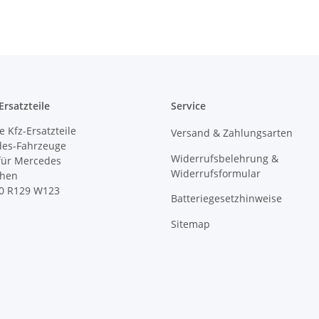
rsatzteile
Service
 Kfz-Ersatzteile
Versand & Zahlungsarten
des-Fahrzeuge
Widerrufsbelehrung &
 für Mercedes
Widerrufsformular
ihen
0 R129 W123
Batteriegesetzhinweise
Sitemap