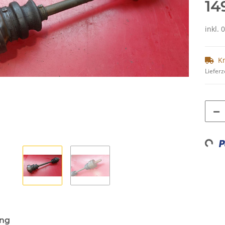
14
inkl. 
K
Lieferz
Loadi
ung