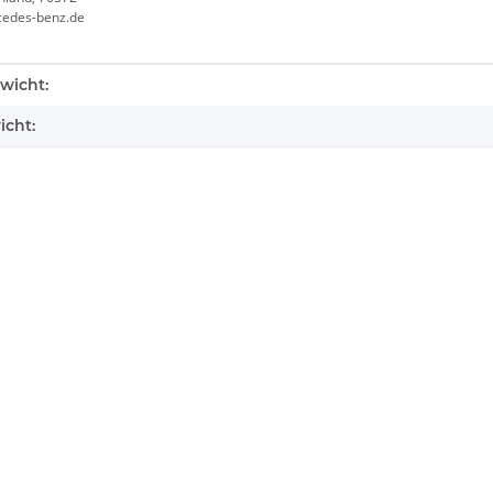
cedes-benz.de
enschaft
wicht:
icht: