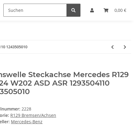
0,00 €
110 1243505010
hswelle Steckachse Mercedes R129
24 W202 ASD ASR 1293504110
43505010
elnummer:
2228
orie:
R129 Bremsen/Achsen
ller:
Mercedes-Benz