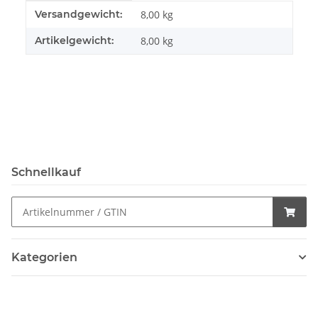
Produkteigenschaft
Wert
Versandgewicht:
8,00 kg
Artikelgewicht:
8,00
kg
Schnellkauf
Kategorien