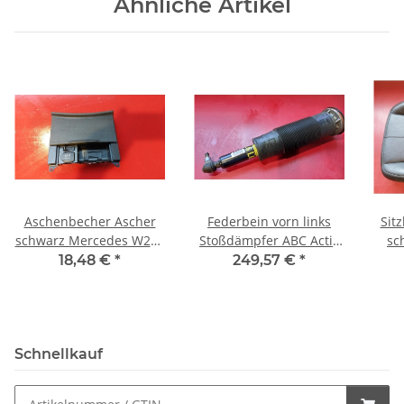
Ähnliche Artikel
Aschenbecher Ascher
Federbein vorn links
Sit
schwarz Mercedes W221
Stoßdämpfer ABC Activ
sc
2216801552 2216801652
Body Control Mercedes
18,48 €
*
249,57 €
*
2216800817 9E71
W221 2213206113
2
Schnellkauf