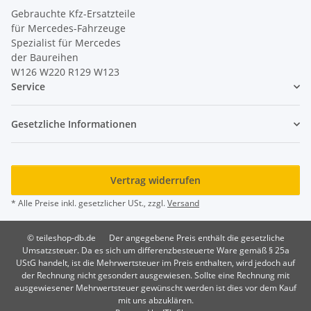
Gebrauchte Kfz-Ersatzteile
für Mercedes-Fahrzeuge
Spezialist für Mercedes
der Baureihen
W126 W220 R129 W123
Service
Gesetzliche Informationen
Vertrag widerrufen
* Alle Preise inkl. gesetzlicher USt., zzgl.
Versand
© teileshop-db.de
Der angegebene Preis enthält die gesetzliche
Umsatzsteuer. Da es sich um differenzbesteuerte Ware gemäß § 25a
UStG handelt, ist die Mehrwertsteuer im Preis enthalten, wird jedoch auf
der Rechnung nicht gesondert ausgewiesen. Sollte eine Rechnung mit
ausgewiesener Mehrwertsteuer gewünscht werden ist dies vor dem Kauf
mit uns abzuklären.