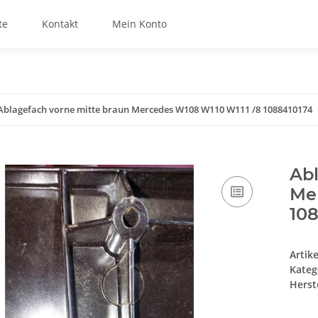
te
Kontakt
Mein Konto
Ablagefach vorne mitte braun Mercedes W108 W110 W111 /8 1088410174
Abl
Me
10
Artik
Kateg
Herste