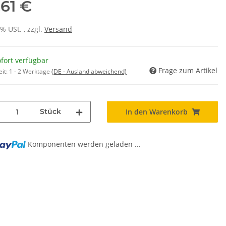
,61 €
0% USt. , zzgl.
Versand
fort verfügbar
Frage zum Artikel
eit:
1 - 2 Werktage
(DE - Ausland abweichend)
Stück
In den Warenkorb
Komponenten werden geladen ...
..