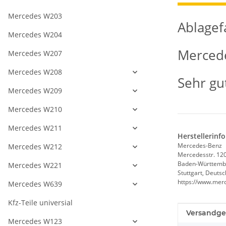
Mercedes W203
Ablagef
Mercedes W204
Merced
Mercedes W207
Mercedes W208
Sehr gu
Mercedes W209
Mercedes W210
Mercedes W211
Herstellerinf
Mercedes-Benz
Mercedes W212
Mercedesstr. 12
Baden-Württemb
Mercedes W221
Stuttgart, Deuts
https://www.mer
Mercedes W639
Kfz-Teile universial
Produkteig
Wert
Versandge
Mercedes W123