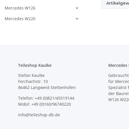
Artikelgew
Mercedes W126
Mercedes W220
Teileshop Kaulke
Mercedes E
Stefan Kaulke
Gebrauchte
Forchachstr. 10
für Merce
86462 Langweid-Stettenhofen
Spezialist
der Baure
Telefon: +49 (0)821/45519144
W126 W22
Mobil: +49 (0)160/96740220
info@teileshop-db.de