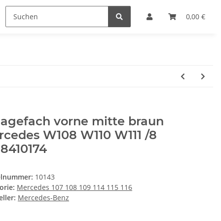
0,00 €
agefach vorne mitte braun
rcedes W108 W110 W111 /8
88410174
elnummer:
10143
orie:
Mercedes 107 108 109 114 115 116
ller:
Mercedes-Benz