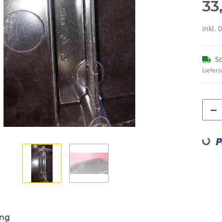
33
inkl. 
So
Lieferz
Loading.
ung