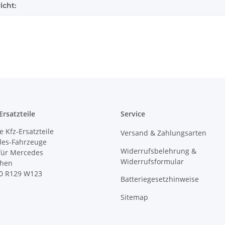
icht:
rsatzteile
Service
 Kfz-Ersatzteile
Versand & Zahlungsarten
des-Fahrzeuge
Widerrufsbelehrung &
 für Mercedes
Widerrufsformular
ihen
0 R129 W123
Batteriegesetzhinweise
Sitemap