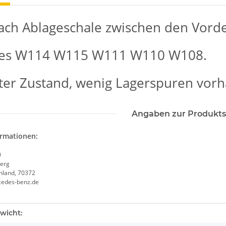
ach Ablageschale zwischen den Vorde
es W114 W115 W111 W110 W108.
ter Zustand, wenig Lagerspuren vor
Angaben zur Produkts
ormationen:
0
erg
chland, 70372
cedes-benz.de
enschaft
wicht: