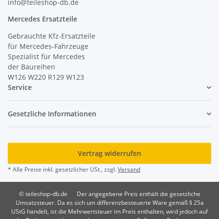
info@teileshop-db.de
Mercedes Ersatzteile
Gebrauchte Kfz-Ersatzteile
für Mercedes-Fahrzeuge
Spezialist für Mercedes
der Baureihen
W126 W220 R129 W123
Service
Gesetzliche Informationen
Vertrag widerrufen
* Alle Preise inkl. gesetzlicher USt., zzgl.
Versand
© teileshop-db.de
Der angegebene Preis enthält die gesetzliche
Umsatzsteuer. Da es sich um differenzbesteuerte Ware gemäß § 25a
UStG handelt, ist die Mehrwertsteuer im Preis enthalten, wird jedoch auf