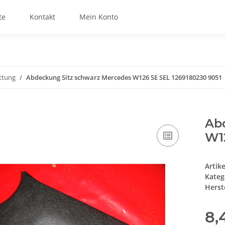
te
Kontakt
Mein Konto
ttung
Abdeckung Sitz schwarz Mercedes W126 SE SEL 1269180230 9051
Ab
W1
Artik
Kateg
Herste
8,