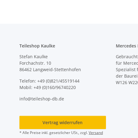
Teileshop Kaulke
Mercedes E
Stefan Kaulke
Gebrauchte
Forchachstr. 10
für Merce
86462 Langweid-Stettenhofen
Spezialist
der Baure
Telefon: +49 (0)821/45519144
W126 W22
Mobil: +49 (0)160/96740220
info@teileshop-db.de
Vertrag widerrufen
* Alle Preise inkl. gesetzlicher USt., zzgl.
Versand