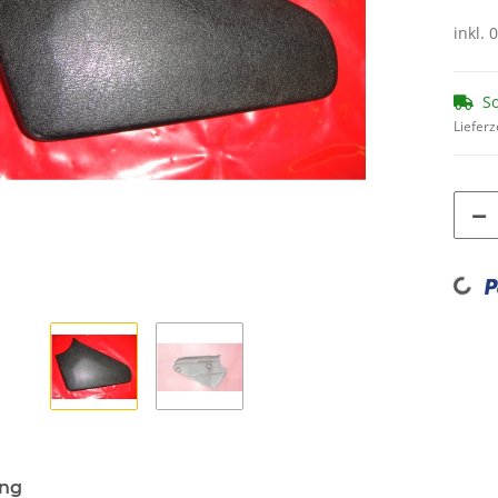
inkl. 
So
Lieferz
Loading...
ung