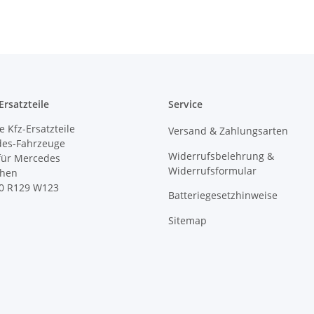
rsatzteile
Service
 Kfz-Ersatzteile
Versand & Zahlungsarten
des-Fahrzeuge
Widerrufsbelehrung &
 für Mercedes
Widerrufsformular
ihen
0 R129 W123
Batteriegesetzhinweise
Sitemap