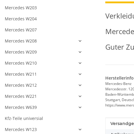
Mercedes W203
Verkleid
Mercedes W204
Mercede
Mercedes W207
Mercedes W208
Guter Zu
Mercedes W209
Mercedes W210
Mercedes W211
Herstellerinf
Mercedes-Benz
Mercedes W212
Mercedesstr. 12
Baden-Württemb
Mercedes W221
Stuttgart, Deuts
https://www.mer
Mercedes W639
Kfz-Teile universial
Produkteig
Wert
Versandge
Mercedes W123