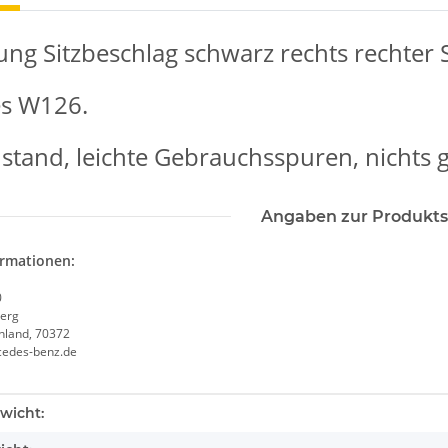
ung Sitzbeschlag schwarz rechts rechter S
s W126.
stand, leichte Gebrauchsspuren, nichts 
Angaben zur Produkts
ormationen:
0
erg
chland, 70372
cedes-benz.de
enschaft
wicht: