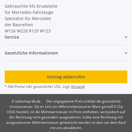
Gebrauchte Kfz-Ersatzteile
für Mercedes-Fahrzeuge
Spezialist für Mercedes
der Baureihen
W126 W220 R129 W123
Service
Gesetzliche Informationen
Vertrag widerrufen
* Alle Preise inkl. gesetzlicher USt., zzgl.
Versand
© teileshop-db.de
Der angegebene Preis enthält die gesetzliche
Umsatzsteuer. Da es sich um differenzbesteuerte Ware gemäß § 25a
UStG handelt, ist die Mehrwertsteuer im Preis enthalten, wird jedoch auf
der Rechnung nicht gesondert ausgewiesen. Sollte eine Rechnung mit
ausgewiesener Mehrwertsteuer gewünscht werden ist dies vor dem Kauf
mit uns abzuklären.