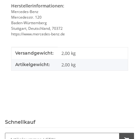
Herstellerinformationen:
Mercedes-Benz
Mercedesstr. 120
Baden-Württemberg
Stuttgart, Deutschland, 70372
https://www.mercedes-benz.de
Produkteigenschaft
Wert
Versandgewicht:
2,00 kg
Artikelgewicht:
2,00
kg
Schnellkauf