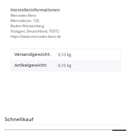
Herstellerinformationen:
Mercedes-Benz
Mercedesstr. 120
Baden-Württemberg
Stuttgart, Deutschland, 70372
https://www.mercedes-benz.de
Produkteigenschaft
Wert
Versandgewicht:
0,10 kg
Artikelgewicht:
0,10
kg
Schnellkauf