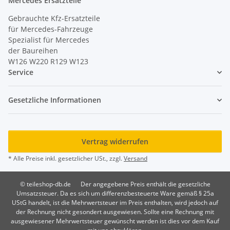
Mercedes Ersatzteile
Gebrauchte Kfz-Ersatzteile
für Mercedes-Fahrzeuge
Spezialist für Mercedes
der Baureihen
W126 W220 R129 W123
Service
Gesetzliche Informationen
Vertrag widerrufen
* Alle Preise inkl. gesetzlicher USt., zzgl.
Versand
© teileshop-db.de
Der angegebene Preis enthält die gesetzliche
Umsatzsteuer. Da es sich um differenzbesteuerte Ware gemäß § 25a
UStG handelt, ist die Mehrwertsteuer im Preis enthalten, wird jedoch auf
der Rechnung nicht gesondert ausgewiesen. Sollte eine Rechnung mit
ausgewiesener Mehrwertsteuer gewünscht werden ist dies vor dem Kauf