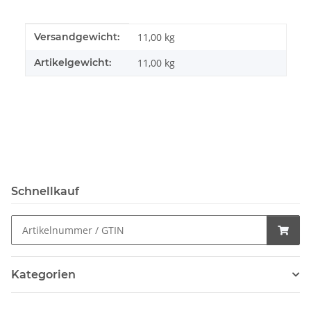
Produkteigenschaft
Wert
Versandgewicht:
11,00 kg
Artikelgewicht:
11,00
kg
Schnellkauf
Kategorien