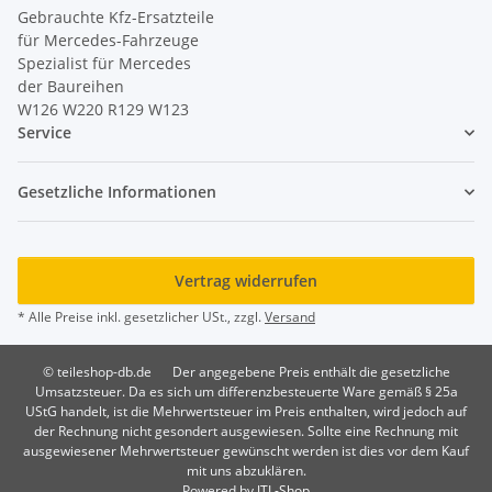
Gebrauchte Kfz-Ersatzteile
für Mercedes-Fahrzeuge
Spezialist für Mercedes
der Baureihen
W126 W220 R129 W123
Service
Gesetzliche Informationen
Vertrag widerrufen
* Alle Preise inkl. gesetzlicher USt., zzgl.
Versand
© teileshop-db.de
Der angegebene Preis enthält die gesetzliche
Umsatzsteuer. Da es sich um differenzbesteuerte Ware gemäß § 25a
UStG handelt, ist die Mehrwertsteuer im Preis enthalten, wird jedoch auf
der Rechnung nicht gesondert ausgewiesen. Sollte eine Rechnung mit
ausgewiesener Mehrwertsteuer gewünscht werden ist dies vor dem Kauf
mit uns abzuklären.
Powered by
JTL-Shop