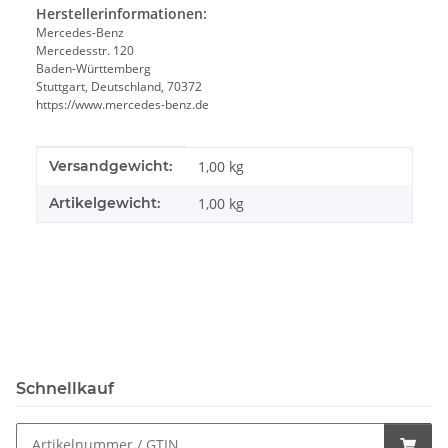
Herstellerinformationen:
Mercedes-Benz
Mercedesstr. 120
Baden-Württemberg
Stuttgart, Deutschland, 70372
https://www.mercedes-benz.de
Produkteigenschaft
Wert
Versandgewicht:
1,00 kg
Artikelgewicht:
1,00
kg
Schnellkauf