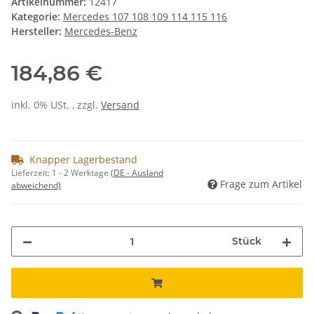
Artikelnummer:
12417
Kategorie:
Mercedes 107 108 109 114 115 116
Hersteller:
Mercedes-Benz
184,86 €
inkl. 0% USt. , zzgl.
Versand
Knapper Lagerbestand
Lieferzeit:
1 - 2 Werktage
(DE - Ausland
Frage zum Artikel
abweichend)
Stück
ng...