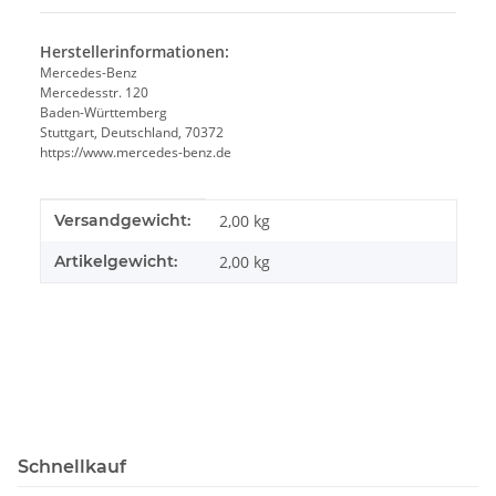
Herstellerinformationen:
Mercedes-Benz
Mercedesstr. 120
Baden-Württemberg
Stuttgart, Deutschland, 70372
https://www.mercedes-benz.de
Produkteigenschaft
Wert
Versandgewicht:
2,00 kg
Artikelgewicht:
2,00
kg
Schnellkauf