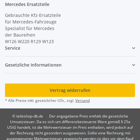
Mercedes Ersatzteile
Gebrauchte Kfz-Ersatzteile
für Mercedes-Fahrzeuge
Spezialist für Mercedes
der Baureihen
W126 W220 R129 W123
Service
Gesetzliche Informationen
Vertrag widerrufen
* Alle Preise inkl. gesetzlicher USt., zzgl.
Versand
© teileshop-db.de
Der angegebene Preis enthält die gesetzliche
Umsatzsteuer. Da es sich um differenzbesteuerte Ware gemäß § 25a
UStG handelt, ist die Mehrwertsteuer im Preis enthalten, wird jedoch auf
der Rechnung nicht gesondert ausgewiesen. Sollte eine Rechnung mit
ausgewiesener Mehrwertsteuer gewünscht werden ist dies vor dem Kauf