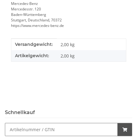
Mercedes-Benz
Mercedesstr. 120
Baden-Württemberg
Stuttgart, Deutschland, 70372
https://www.mercedes-benz.de
Produkteigenschaft
Wert
Versandgewicht:
2,00 kg
Artikelgewicht:
2,00
kg
Schnellkauf