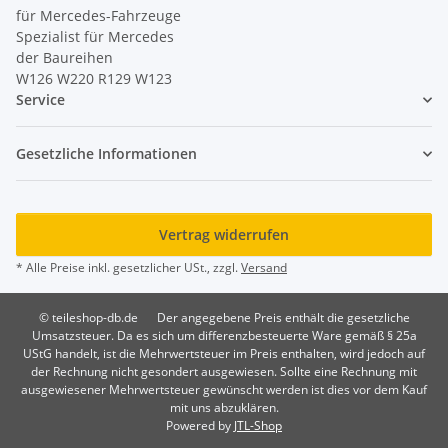
für Mercedes-Fahrzeuge
Spezialist für Mercedes
der Baureihen
W126 W220 R129 W123
Service
Gesetzliche Informationen
Vertrag widerrufen
* Alle Preise inkl. gesetzlicher USt., zzgl.
Versand
© teileshop-db.de
Der angegebene Preis enthält die gesetzliche
Umsatzsteuer. Da es sich um differenzbesteuerte Ware gemäß § 25a
UStG handelt, ist die Mehrwertsteuer im Preis enthalten, wird jedoch auf
der Rechnung nicht gesondert ausgewiesen. Sollte eine Rechnung mit
ausgewiesener Mehrwertsteuer gewünscht werden ist dies vor dem Kauf
mit uns abzuklären.
Powered by
JTL-Shop