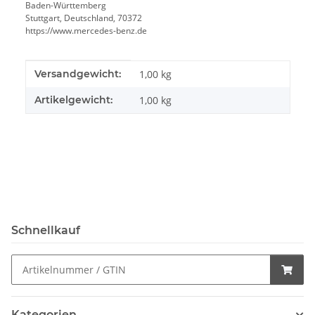
Baden-Württemberg
Stuttgart, Deutschland, 70372
https://www.mercedes-benz.de
Produkteigenschaft
Wert
Versandgewicht:
1,00 kg
Artikelgewicht:
1,00
kg
Schnellkauf
Kategorien