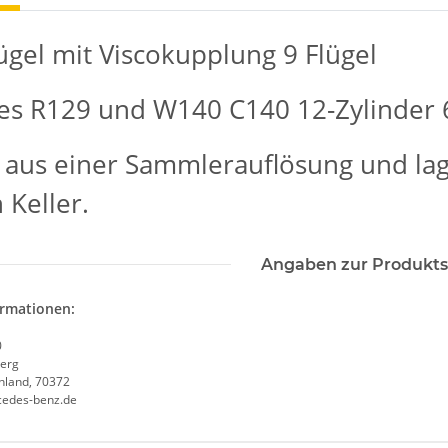
lügel mit Viscokupplung 9 Flügel
s R129 und W140 C140 12-Zylinder 6
aus einer Sammlerauflösung und lag
 Keller.
Angaben zur Produkts
ormationen:
0
erg
chland, 70372
cedes-benz.de