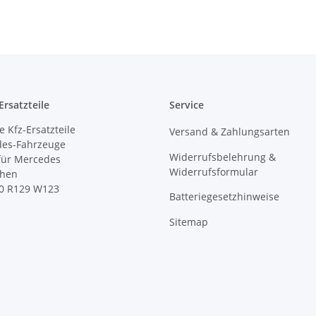
rsatzteile
Service
 Kfz-Ersatzteile
Versand & Zahlungsarten
des-Fahrzeuge
Widerrufsbelehrung &
 für Mercedes
Widerrufsformular
ihen
0 R129 W123
Batteriegesetzhinweise
Sitemap