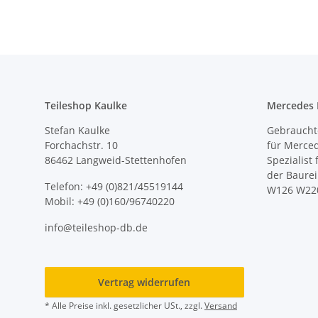
Teileshop Kaulke
Mercedes E
Stefan Kaulke
Gebrauchte
Forchachstr. 10
für Merce
86462 Langweid-Stettenhofen
Spezialist
der Baure
Telefon: +49 (0)821/45519144
W126 W22
Mobil: +49 (0)160/96740220
info@teileshop-db.de
Vertrag widerrufen
* Alle Preise inkl. gesetzlicher USt., zzgl.
Versand