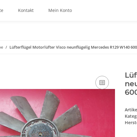
te
Kontakt
Mein Konto
be
Lüfterflügel Motorlüfter Visco neunflügelig Mercedes R129 W140 600
Lüf
ne
60
Artik
Kateg
Herste