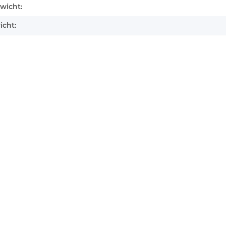
enschaft
wicht:
icht: