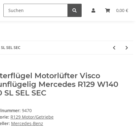
0,00 €
 SL SEL SEC
terflügel Motorlüfter Visco
unflügelig Mercedes R129 W140
0 SL SEL SEC
elnummer:
9470
orie:
R129 Motor/Getriebe
ller:
Mercedes-Benz