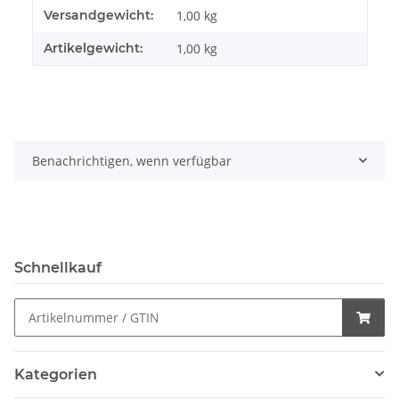
Produkteigenschaft
Wert
Versandgewicht:
1,00 kg
Artikelgewicht:
1,00
kg
Benachrichtigen, wenn verfügbar
Schnellkauf
Kategorien