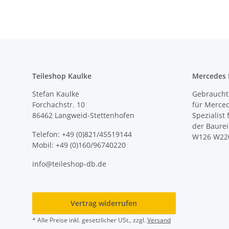
Teileshop Kaulke
Mercedes E
Stefan Kaulke
Gebrauchte
Forchachstr. 10
für Merce
86462 Langweid-Stettenhofen
Spezialist
der Baure
Telefon: +49 (0)821/45519144
W126 W22
Mobil: +49 (0)160/96740220
info@teileshop-db.de
Vertrag widerrufen
* Alle Preise inkl. gesetzlicher USt., zzgl.
Versand