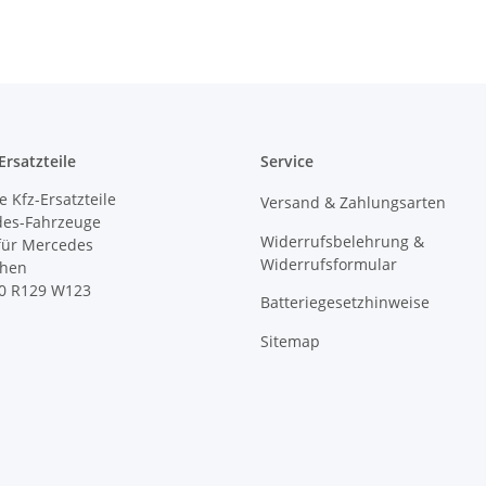
rsatzteile
Service
 Kfz-Ersatzteile
Versand & Zahlungsarten
des-Fahrzeuge
Widerrufsbelehrung &
 für Mercedes
Widerrufsformular
ihen
0 R129 W123
Batteriegesetzhinweise
Sitemap