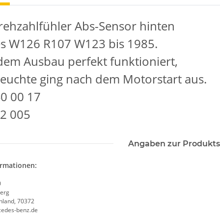
ehzahlfühler Abs-Sensor hinten
s W126 R107 W123 bis 1985.
dem Ausbau perfekt funktioniert,
leuchte ging nach dem Motorstart aus.
0 00 17
02 005
Angaben zur Produkts
ormationen:
0
erg
chland, 70372
cedes-benz.de