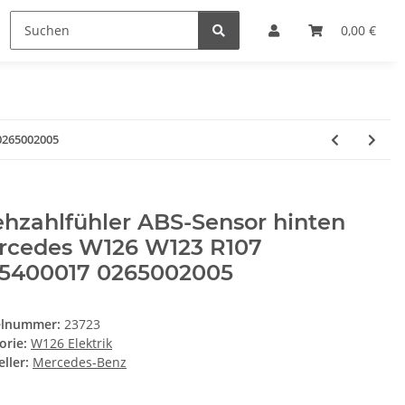
0,00 €
0265002005
hzahlfühler ABS-Sensor hinten
rcedes W126 W123 R107
65400017 0265002005
elnummer:
23723
orie:
W126 Elektrik
ller:
Mercedes-Benz