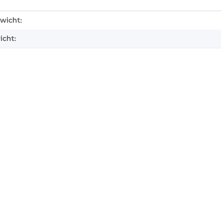
enschaft
wicht:
icht: