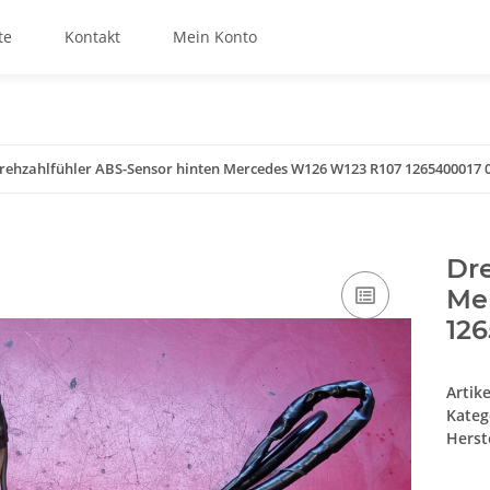
te
Kontakt
Mein Konto
rehzahlfühler ABS-Sensor hinten Mercedes W126 W123 R107 1265400017 
Dre
Me
12
Artik
Kateg
Herste